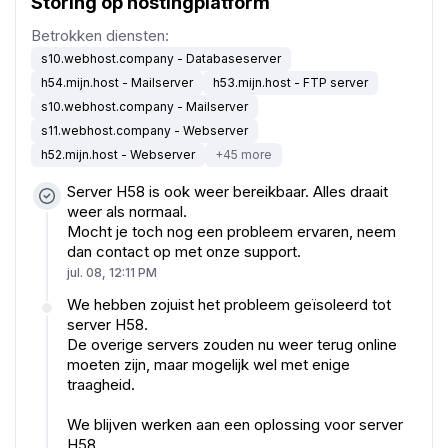
Storing op hostingplatform
Betrokken diensten
:
s10.webhost.company - Databaseserver
h54.mijn.host - Mailserver
h53.mijn.host - FTP server
s10.webhost.company - Mailserver
s11.webhost.company - Webserver
h52.mijn.host - Webserver
+
45
more
Server H58 is ook weer bereikbaar. Alles draait
weer als normaal.
Mocht je toch nog een probleem ervaren, neem
dan contact op met onze support.
jul. 08, 12:11 PM
We hebben zojuist het probleem geïsoleerd tot
server H58.
De overige servers zouden nu weer terug online
moeten zijn, maar mogelijk wel met enige
traagheid.
We blijven werken aan een oplossing voor server
H58